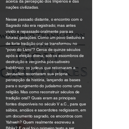
acerca da percepção dos Impérios e das
nações civilizadas.
Nesse passado distante, o encontro com o
Sagrado não era registrado; mas antes
vivido e repassado oralmente para as
futuras gerações. Como um povo beduíno e
de forte tradição oral se transformou no
“povo do Livro”? Cerca de quinze séculos
após a eleição divina, sob os escombros de
destruição e vergonha pós-cativeiro
babilônico, os judeus que retornaram a
Jerusalém recontaram sua própria
percepção da história, lançando as bases
para o surgimento do judaísmo como uma
religião. Mas como reconstruir séculos de
tradição oral? Quais eram as principais
fontes disponíveis no século V a.C., para que
sábios, anciãos e sacerdotes redigissem, em
um documento sagrado, os encontros com
Yahweh? Quem realmente escreveu a
Bíblia? E qual foi o primeiro texto a ser