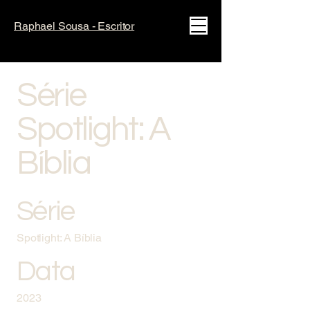
Raphael Sousa - Escritor
Série
Spotlight: A
Bíblia
Série
Spotlight: A Bíblia
Data
2023