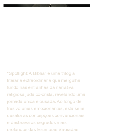
"Spotlight: A Bíblia" é uma trilogia
literária extraordinária que mergulha
fundo nas entranhas da narrativa
religiosa judaico-cristã, revelando uma
jornada única e ousada. Ao longo de
três volumes emocionantes, esta série
desafia as concepções convencionais
e desbrava os segredos mais
profundos das Escrituras Sagradas.