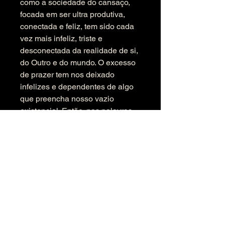
como a sociedade do cansaço, 
focada em ser ultra produtiva, 
conectada e feliz, tem sido cada 
vez mais infeliz, triste e 
desconectada da realidade de si, 
do Outro e do mundo. O excesso 
de prazer tem nos deixado 
infelizes e dependentes de algo 
que preencha nosso vazio 
existencial. Então, nas palavras 
do autor, "olhamos para a 
substância que nos entorpece a 
alma e gritamos: 'preencha todos 
os meus buracos, me letargie a 
alma, os sentidos, pensamentos 
e me tire dessa infeliz realidade 
que é a vida', é o grito 
desesperado que ecoa de um 
pecador que não encontrou o 