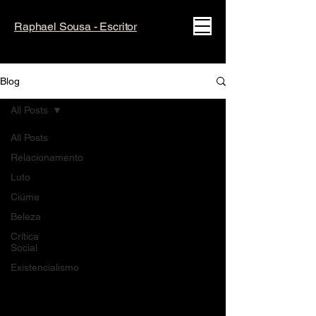
Raphael Sousa - Escritor
Blog
All Posts
All Posts
Relacionamento
Luto
Ciúme
Beleza
Crítica
Social
Existencialismo