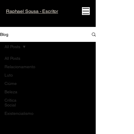
Raphael Sousa - Escritor
Blog
All Posts
All Posts
Relacionamento
Luto
Ciúme
Beleza
Crítica
Social
Existencialismo